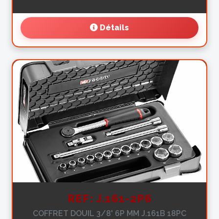
Détails
REF: J.161-2P6
COFFRET DOUIL 3/8' 6P MM J.161B 18PC