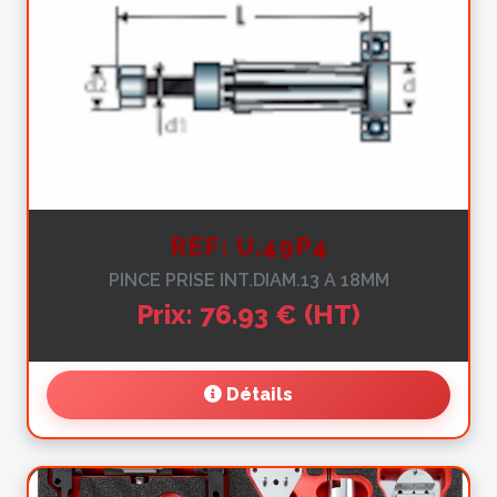
REF: U.49P4
PINCE PRISE INT.DIAM.13 A 18MM
Prix: 76.93 € (HT)
Détails