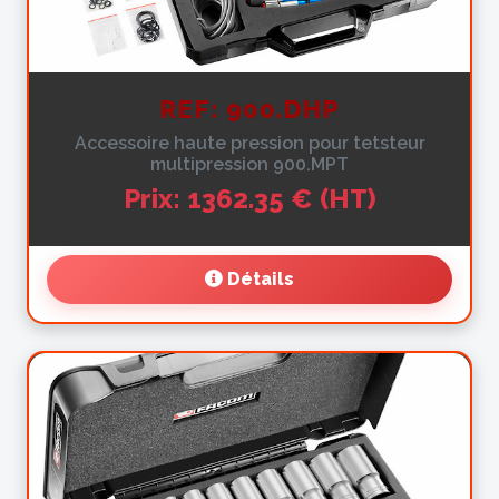
REF: 900.DHP
Accessoire haute pression pour tetsteur
multipression 900.MPT
Prix: 1362.35 € (HT)
Détails