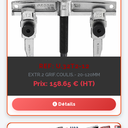
REF: U.32T2-12
EXTR.2 GRIF.COULIS.- 20-120MM
Prix: 158.65 € (HT)
Détails