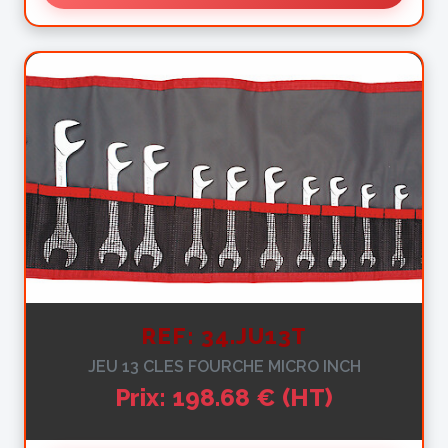
REF: 34.JU13T
JEU 13 CLES FOURCHE MICRO INCH
Prix: 198.68 € (HT)