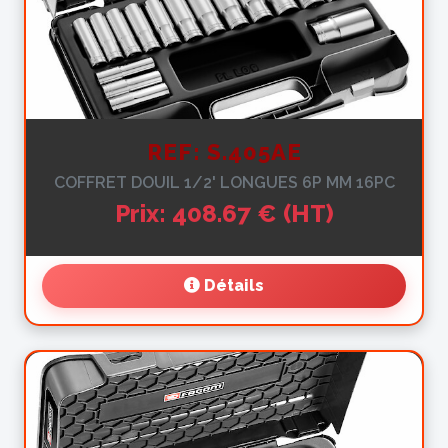
REF: S.405AE
COFFRET DOUIL 1/2' LONGUES 6P MM 16PC
Prix: 408.67 € (HT)
Détails