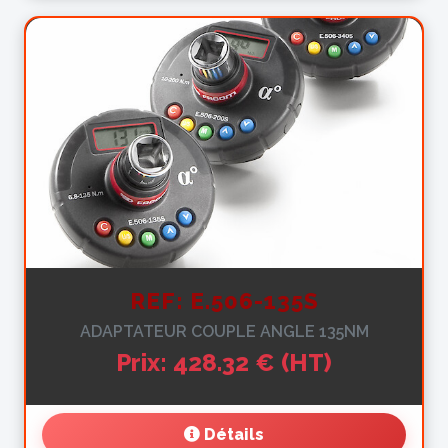
REF: E.506-135S
ADAPTATEUR COUPLE ANGLE 135NM
Prix: 428.32 € (HT)
Détails