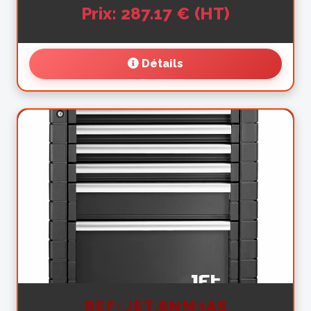
Prix: 287.17 € (HT)
Détails
REF: JET.6NM3AS