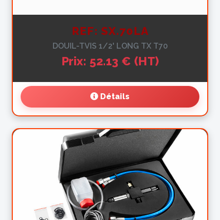
REF: SX.70LA
DOUIL-TVIS 1/2' LONG TX T70
Prix: 52.13 € (HT)
Détails