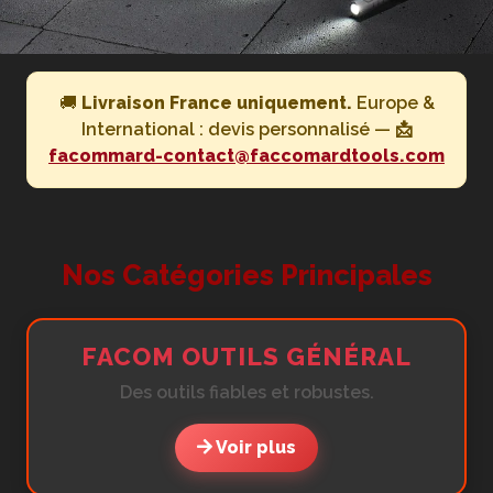
🚚
Livraison France uniquement.
Europe &
International : devis personnalisé —
📩
facommard-contact@faccomardtools.com
Nos Catégories Principales
FACOM OUTILS GÉNÉRAL
Des outils fiables et robustes.
Voir plus