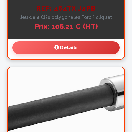
REF: 464TX.J4PB
Jeu de 4 Cl?s polygonales Torx ? cliquet
Prix: 106.21 € (HT)
Détails