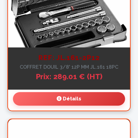
REF: JL.161-2P12
COFFRET DOUIL 3/8' 12P MM JL.161 18PC
Prix: 289.01 € (HT)
Détails