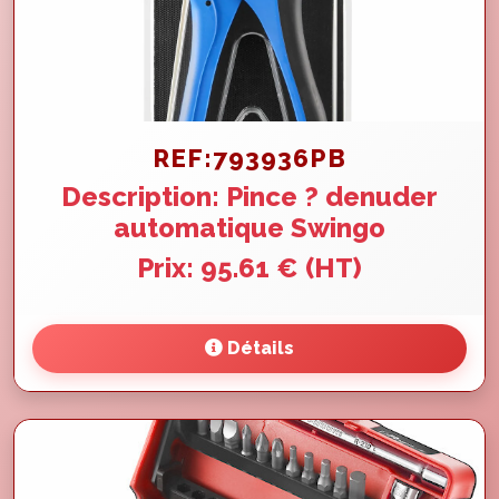
REF:793936PB
Description: Pince ? denuder
automatique Swingo
Prix: 95.61 € (HT)
Détails