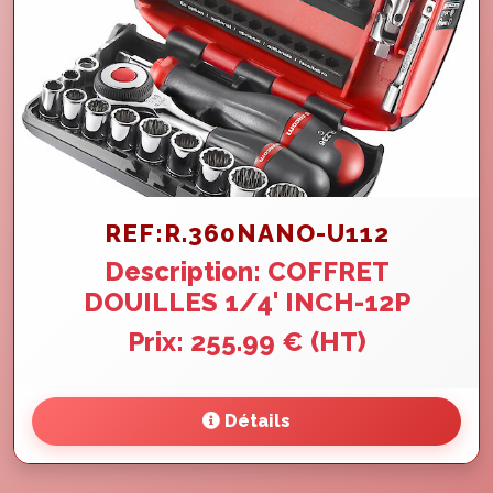
REF:R.360NANO-U112
Description: COFFRET
DOUILLES 1/4' INCH-12P
Prix: 255.99 € (HT)
Détails