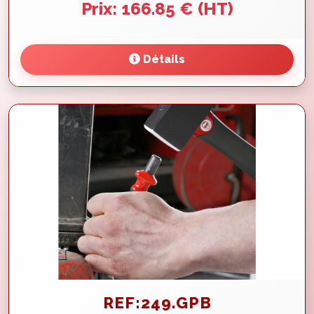
Prix: 166.85 € (HT)
Détails
REF:249.GPB