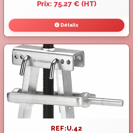
Prix: 75.27 € (HT)
Détails
REF:U.42