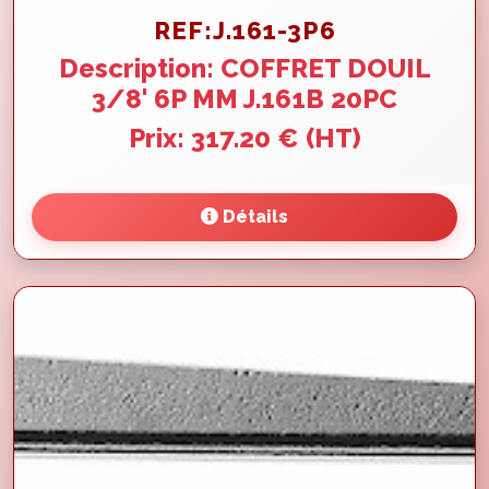
REF:J.161-3P6
Description: COFFRET DOUIL
3/8' 6P MM J.161B 20PC
Prix: 317.20 € (HT)
Détails