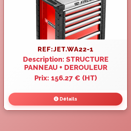
REF:JET.WA22-1
Description: STRUCTURE
PANNEAU + DEROULEUR
Prix: 156.27 € (HT)
Détails