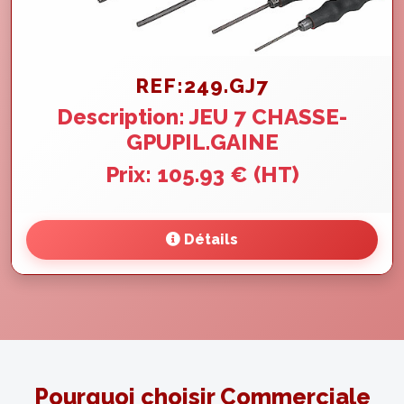
REF:249.GJ7
Description: JEU 7 CHASSE-
GPUPIL.GAINE
Prix: 105.93 € (HT)
Détails
Pourquoi choisir Commerciale