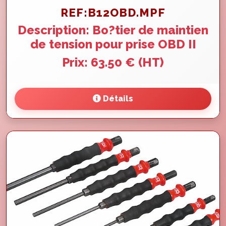
REF:B12OBD.MPF
Description: Bo?tier de maintien
de tension pour prise OBD II
Prix: 63.50 € (HT)
Détails