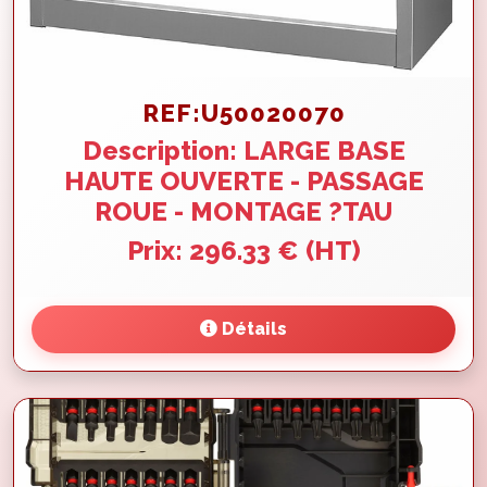
REF:U50020070
Description: LARGE BASE
HAUTE OUVERTE - PASSAGE
ROUE - MONTAGE ?TAU
Prix: 296.33 € (HT)
Détails