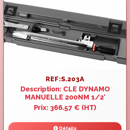
REF:S.203A
Description: CLE DYNAMO
MANUELLE 200NM 1/2'
Prix: 366.57 € (HT)
Détails