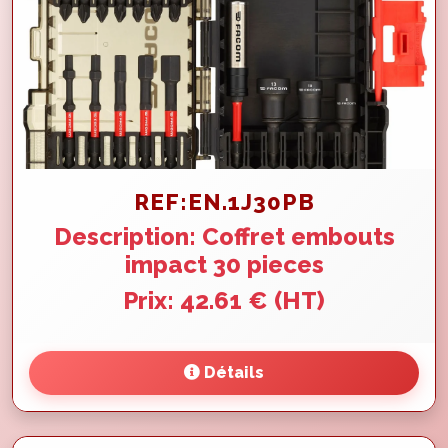
REF:EN.1J30PB
Description: Coffret embouts
impact 30 pieces
Prix: 42.61 € (HT)
Détails