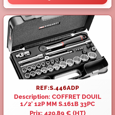
REF:S.446ADP
Description: COFFRET DOUIL
1/2' 12P MM S.161B 33PC
Prix: 420.89 € (HT)