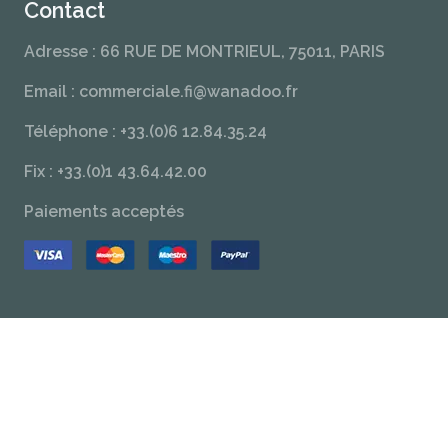
Contact
Adresse : 66 RUE DE MONTRIEUL, 75011, PARIS
Email : commerciale.fi@wanadoo.fr
Téléphone : +33.(0)6 12.84.35.24
Fix : +33.(0)1 43.64.42.00
Paiements acceptés