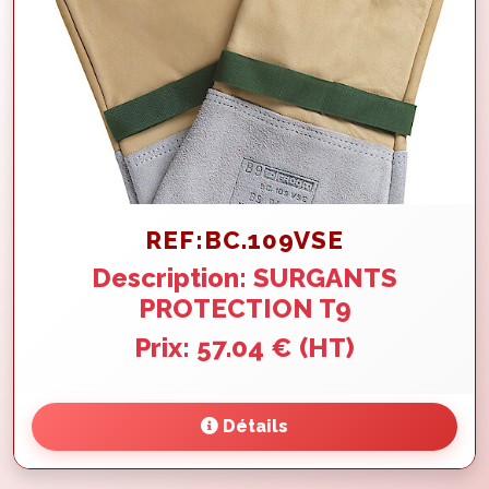
REF:BC.109VSE
Description: SURGANTS
PROTECTION T9
Prix: 57.04 € (HT)
Détails