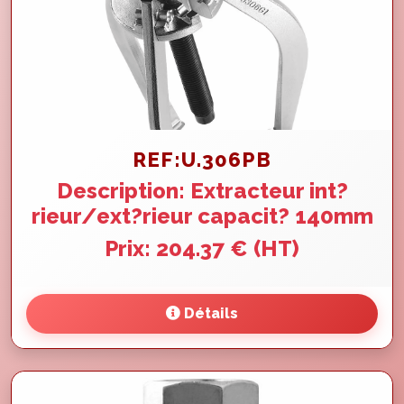
REF:U.306PB
Description: Extracteur int?
rieur/ext?rieur capacit? 140mm
Prix: 204.37 € (HT)
Détails