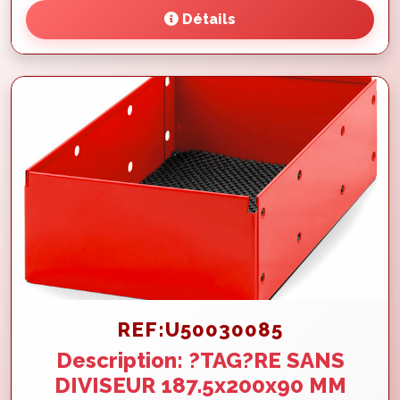
Détails
REF:U50030085
Description: ?TAG?RE SANS
DIVISEUR 187.5x200x90 MM