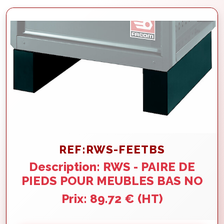
REF:RWS-FEETBS
Description: RWS - PAIRE DE
PIEDS POUR MEUBLES BAS NO
Prix: 89.72 € (HT)