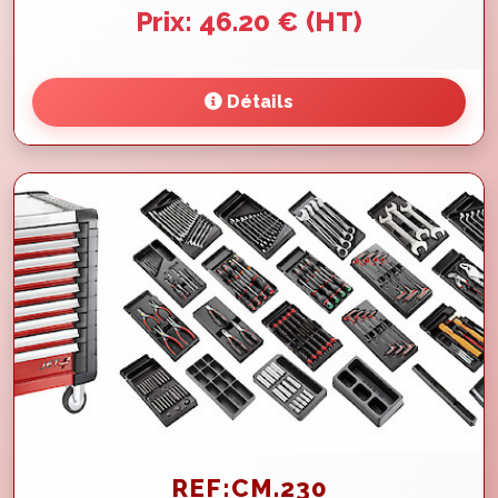
Prix: 46.20 € (HT)
Détails
REF:CM.230