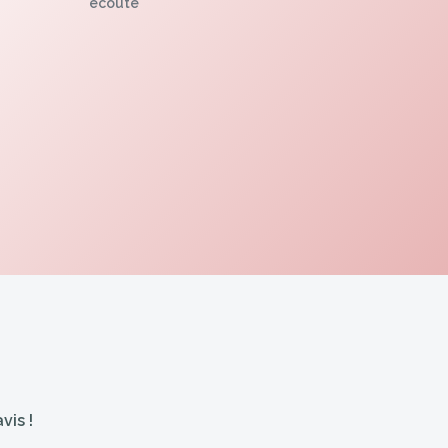
écoute
vis !