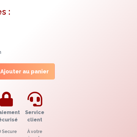
s :
m
Ajouter au panier
aiement
Service
écurisé
client
D Secure
À votre