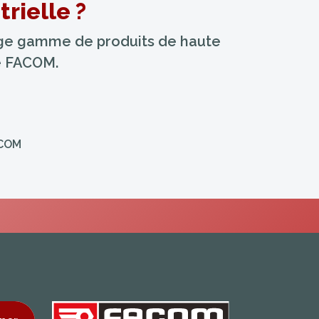
rielle ?
arge gamme de produits de haute
ue FACOM.
ACOM