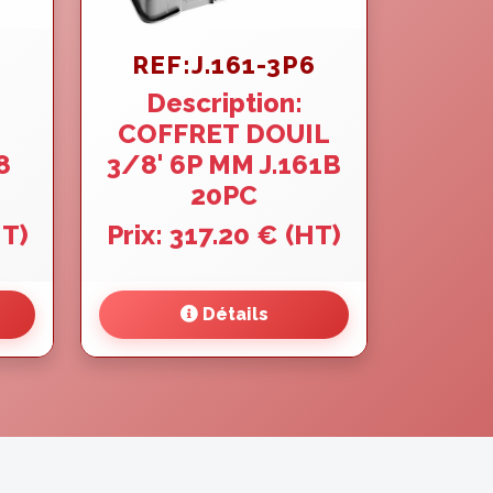
REF:J.161-3P6
Description:
COFFRET DOUIL
8
3/8' 6P MM J.161B
20PC
HT)
Prix: 317.20 € (HT)
Détails