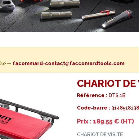
isé
—
facommard-contact@faccomardtools.com
CHARIOT DE 
Référence :
DTS.1B
Code-barre :
314851813
Prix : 189.55 € (HT)
CHARIOT DE VISITE