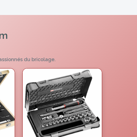
om
assionnés du bricolage.