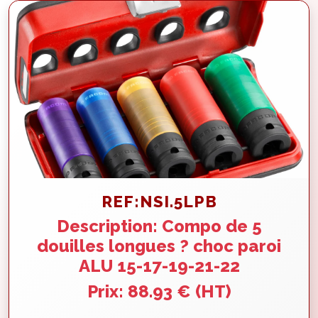
REF:NSI.5LPB
Description: Compo de 5
douilles longues ? choc paroi
ALU 15-17-19-21-22
Prix: 88.93 € (HT)