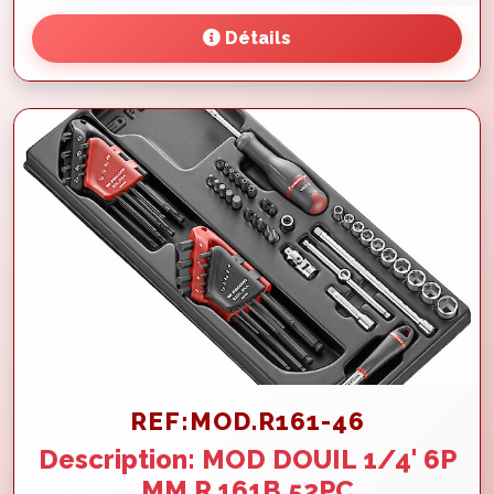
Détails
REF:MOD.R161-46
Description: MOD DOUIL 1/4' 6P
MM R.161B 52PC