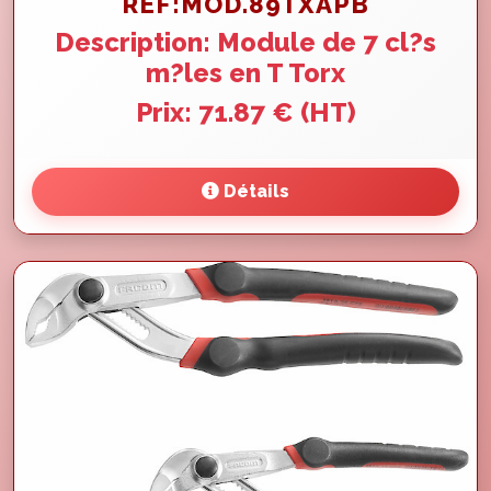
REF:MOD.89TXAPB
Description: Module de 7 cl?s
m?les en T Torx
Prix: 71.87 € (HT)
Détails