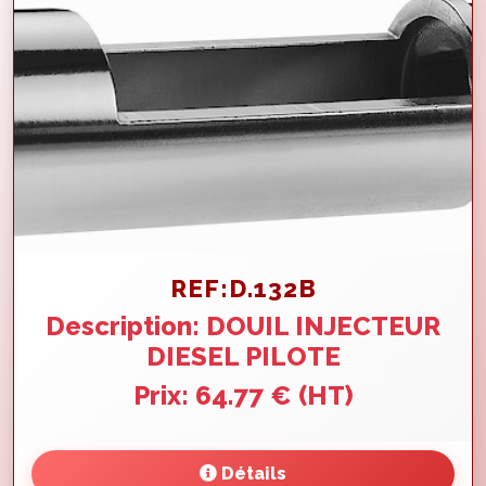
REF:D.132B
Description: DOUIL INJECTEUR
DIESEL PILOTE
Prix: 64.77 € (HT)
Détails