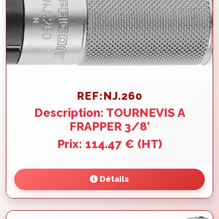
REF:NJ.260
Description: TOURNEVIS A
FRAPPER 3/8'
Prix: 114.47 € (HT)
Détails