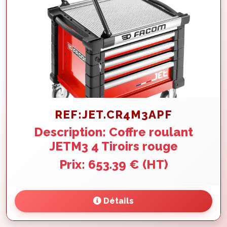
REF:JET.CR4M3APF
Description: Coffre roulant
JETM3 4 Tiroirs rouge
Prix: 653.39 € (HT)
Détails