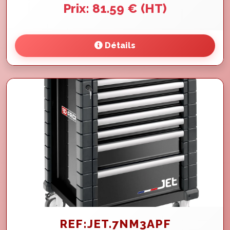
Prix: 81.59 € (HT)
Détails
REF:JET.7NM3APF