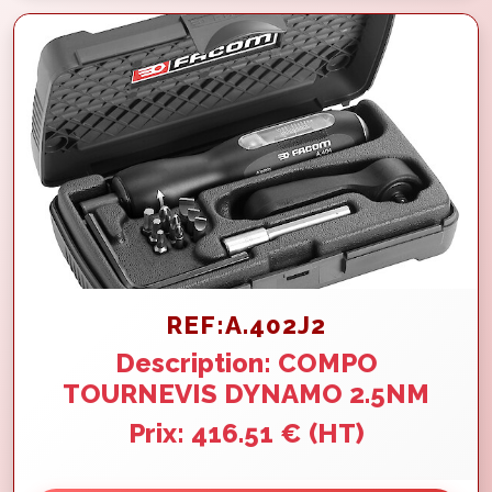
REF:A.402J2
Description: COMPO
TOURNEVIS DYNAMO 2.5NM
Prix: 416.51 € (HT)