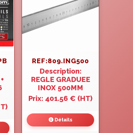
PB
REF:809.ING500
Description:
 +
REGLE GRADUEE
6
INOX 500MM
Prix: 401.56 € (HT)
HT)
Détails