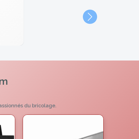
Suivant
om
assionnés du bricolage.