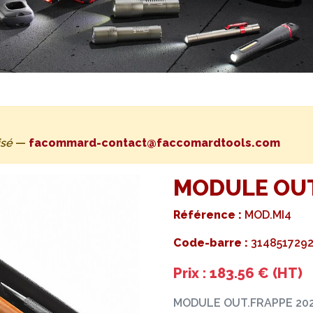
isé
—
facommard-contact@faccomardtools.com
MODULE OUT
Référence :
MOD.MI4
Code-barre :
314851729
Prix : 183.56 € (HT)
MODULE OUT.FRAPPE 20