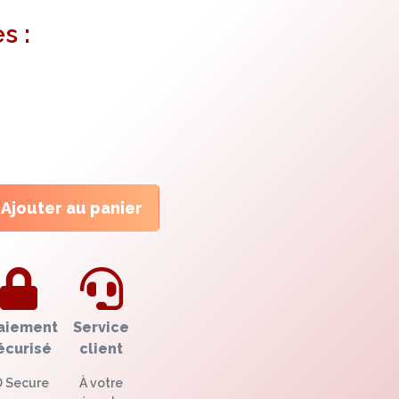
s :
Ajouter au panier
aiement
Service
écurisé
client
D Secure
À votre