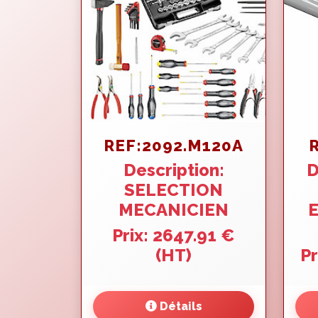
REF:2092.M120A
Description:
D
SELECTION
MECANICIEN
Prix: 2647.91 €
(HT)
Pr
Détails