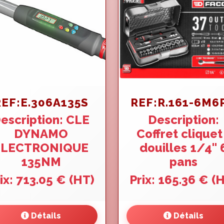
REF:E.306A135S
REF:R.161-6M6
escription: CLE
Description:
DYNAMO
Coffret cliquet
ELECTRONIQUE
douilles 1/4'' 
135NM
pans
ix: 713.05 € (HT)
Prix: 165.36 € (
Détails
Détails