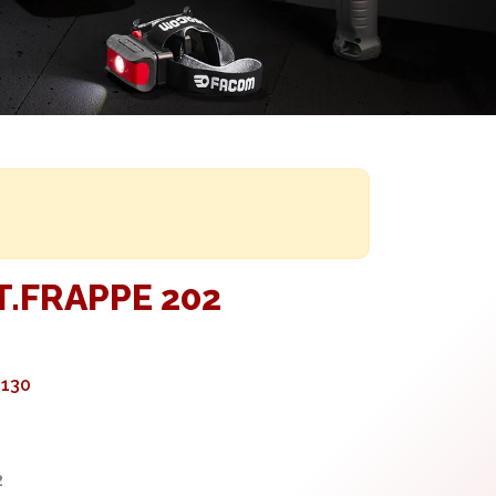
.FRAPPE 202
2130
2