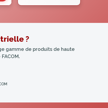
rielle ?
arge gamme de produits de haute
ue FACOM.
ACOM