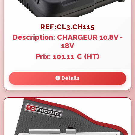
REF:CL3.CH115
Description: CHARGEUR 10.8V -
18V
Prix: 101.11 € (HT)
Détails