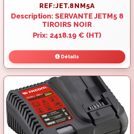
REF:JET.8NM5A
Description: SERVANTE JETM5 8
TIROIRS NOIR
Prix: 2418.19 € (HT)
Détails