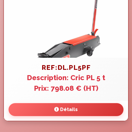
REF:DL.PL5PF
Description: Cric PL 5 t
Prix: 798.08 € (HT)
Détails