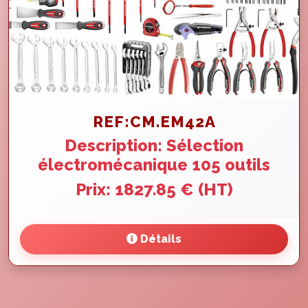
REF:CM.EM42A
Description: Sélection
électromécanique 105 outils
Prix: 1827.85 € (HT)
Détails