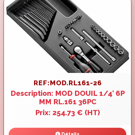
REF:MOD.RL161-26
Description: MOD DOUIL 1/4' 6P
MM RL.161 36PC
Prix: 254.73 € (HT)
Détails