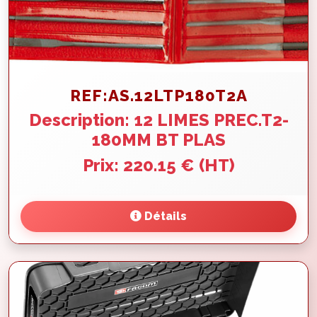
REF:AS.12LTP180T2A
Description: 12 LIMES PREC.T2-
180MM BT PLAS
Prix: 220.15 € (HT)
Détails