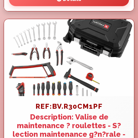
REF:BV.R30CM1PF
Description: Valise de
maintenance ? roulettes - S?
lection maintenance g?n?rale -