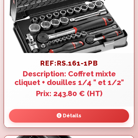
REF:RS.161-1PB
Description: Coffret mixte
cliquet + douilles 1/4 " et 1/2"
Prix: 243.80 € (HT)
Détails