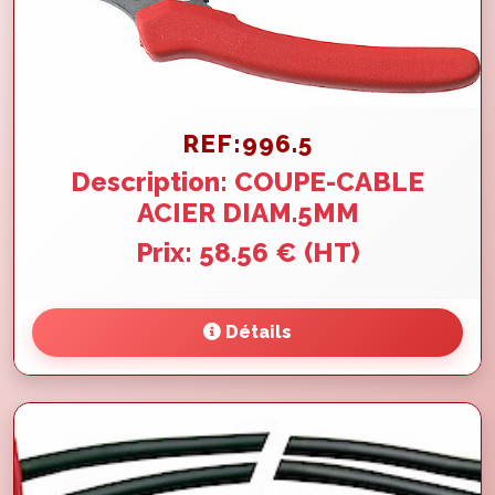
REF:996.5
Description: COUPE-CABLE
ACIER DIAM.5MM
Prix: 58.56 € (HT)
Détails