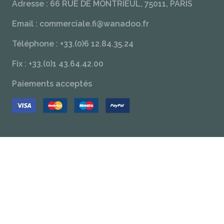
Adresse : 66 RUE DE MONTRIEUL, 75011, PARIS
Email : commerciale.fi@wanadoo.fr
Téléphone : +33.(0)6 12.84.35.24
Fix : +33.(0)1 43.64.42.00
Paiements acceptés