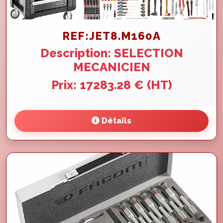
REF:JET8.M160A
Description: SELECTION
MECANICIEN
Prix: 17283.28 € (HT)
Détails