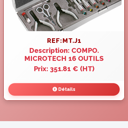
REF:MT.J1
Description: COMPO.
MICROTECH 16 OUTILS
Prix: 351.81 € (HT)
Détails