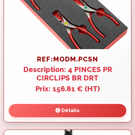
REF:MODM.PCSN
Description: 4 PINCES PR
CIRCLIPS BR DRT
Prix: 156.81 € (HT)
Détails