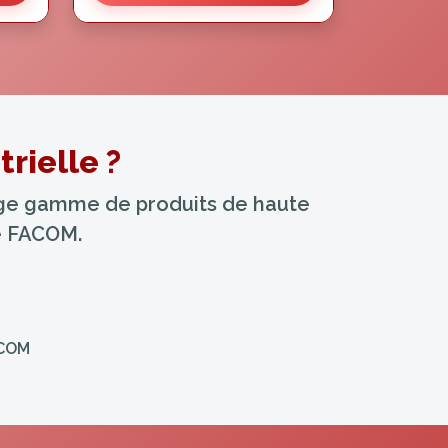
rielle ?
arge gamme de produits de haute
ue FACOM.
ACOM