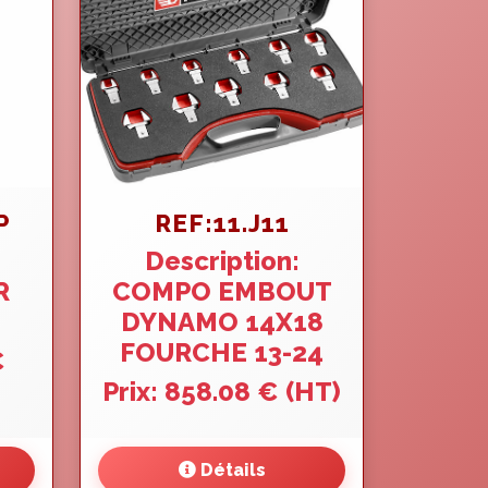
P
REF:11.J11
Description:
R
COMPO EMBOUT
DYNAMO 14X18
FOURCHE 13-24
€
Prix: 858.08 € (HT)
Détails