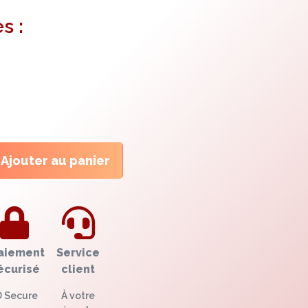
s :
Ajouter au panier
aiement
Service
écurisé
client
D Secure
À votre