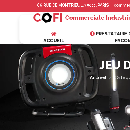
66 RUE DE MONTRIEUL, 75011, PARIS
commerc
C
FI
Commerciale Industri
PRESTATAIRE O
ACCUEIL
FACO
JEU 
Accueil
Catégo