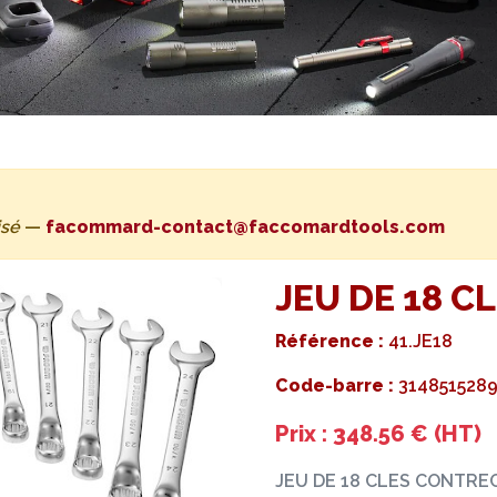
isé
—
facommard-contact@faccomardtools.com
JEU DE 18 
Référence :
41.JE18
Code-barre :
314851528
Prix : 348.56 € (HT)
JEU DE 18 CLES CONTR