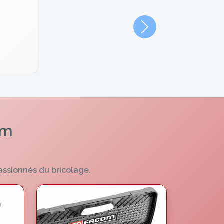
Suivant
om
assionnés du bricolage.