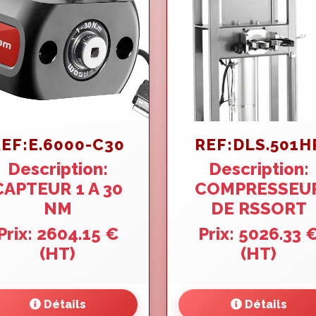
EF:E.6000-C30
REF:DLS.501H
Description:
Description:
CAPTEUR 1 A 30
COMPRESSEU
NM
DE RSSORT
Prix: 2604.15 €
Prix: 5026.33 
(HT)
(HT)
Détails
Détails