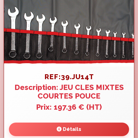
REF:39.JU14T
Description: JEU CLES MIXTES
COURTES POUCE
Prix: 197.36 € (HT)
Détails