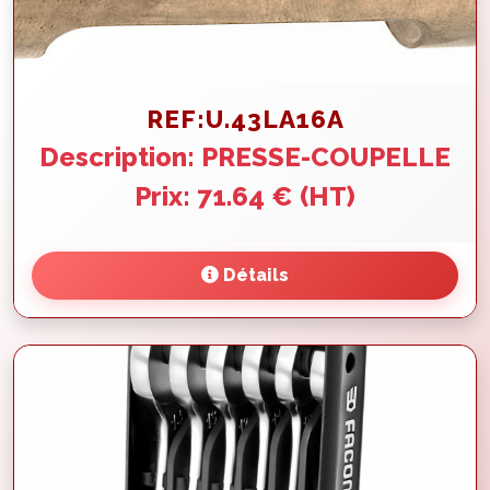
REF:U.43LA16A
Description: PRESSE-COUPELLE
Prix: 71.64 € (HT)
Détails