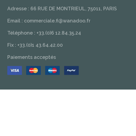
Adresse : 66 RUE DE MONTRIEUL, 75011, PARIS
Email : commerciale.fi@wanadoo.fr
Téléphone : +33.(0)6 12.84.35.24
Fix : +33.(0)1 43.64.42.00
Paiements acceptés