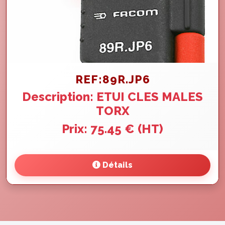
REF:89R.JP6
Description: ETUI CLES MALES
TORX
Prix: 75.45 € (HT)
Détails