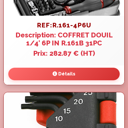
REF:R.161-4P6U
Description: COFFRET DOUIL
1/4' 6P IN R.161B 31PC
Prix: 282.87 € (HT)
Détails