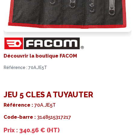
Découvrir la boutique FACOM
Référence : 70A.JE5T
JEU 5 CLES A TUYAUTER
Référence :
70A.JE5T
Code-barre :
3148515317217
Prix : 340.56 € (HT)