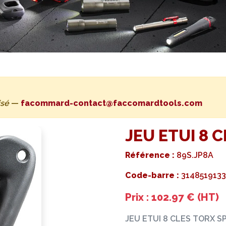
isé
—
facommard-contact@faccomardtools.com
JEU ETUI 8 
Référence :
89S.JP8A
Code-barre :
3148519133
Prix : 102.97 € (HT)
JEU ETUI 8 CLES TORX S