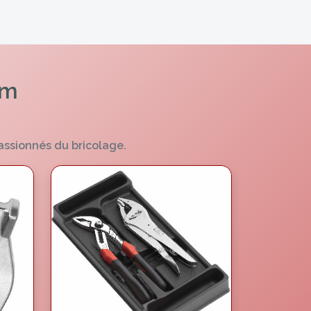
om
assionnés du bricolage.