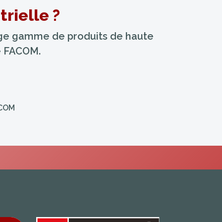
rielle ?
arge gamme de produits de haute
ue FACOM.
ACOM