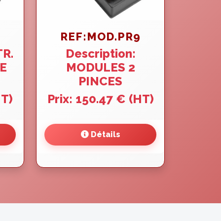
REF:MOD.PR9
TR.
Description:
GE
MODULES 2
PINCES
HT)
Prix: 150.47 € (HT)
Détails