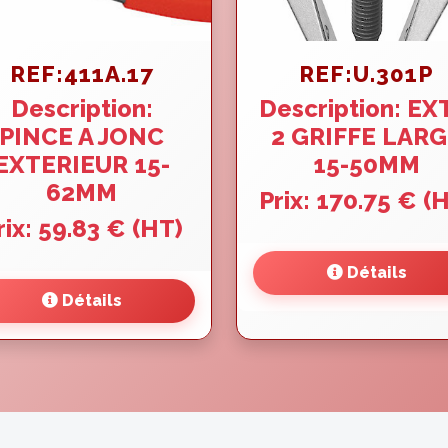
REF:411A.17
REF:U.301P
Description:
Description: EX
PINCE A JONC
2 GRIFFE LAR
EXTERIEUR 15-
15-50MM
62MM
Prix: 170.75 € (
rix: 59.83 € (HT)
Détails
Détails