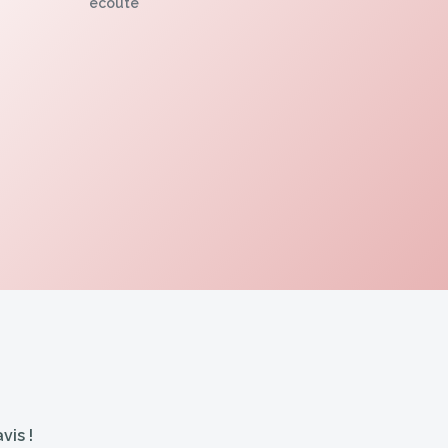
écoute
vis !