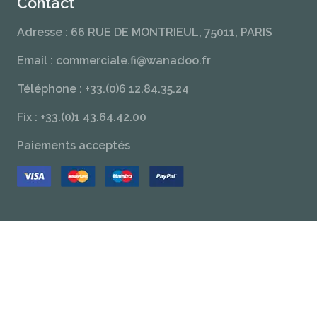
Contact
Adresse : 66 RUE DE MONTRIEUL, 75011, PARIS
Email : commerciale.fi@wanadoo.fr
Téléphone : +33.(0)6 12.84.35.24
Fix : +33.(0)1 43.64.42.00
Paiements acceptés