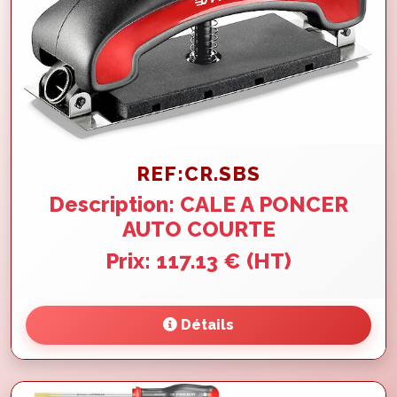
REF:CR.SBS
Description: CALE A PONCER
AUTO COURTE
Prix: 117.13 € (HT)
Détails