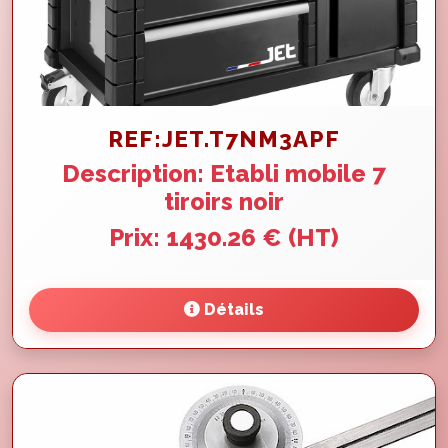
REF:JET.T7NM3APF
Description: Etabli mobile 7
tiroirs noir
Prix: 1430.26 € (HT)
Détails