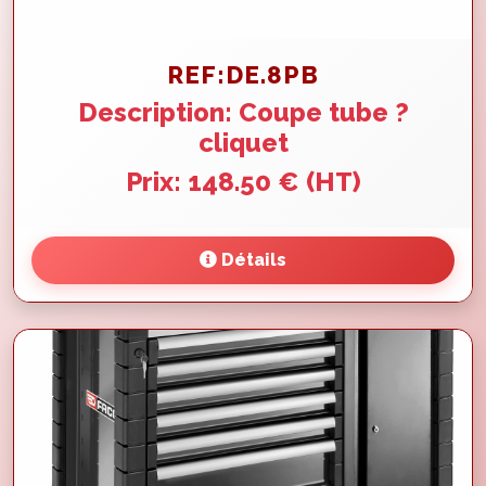
REF:DE.8PB
Description: Coupe tube ?
cliquet
Prix: 148.50 € (HT)
Détails