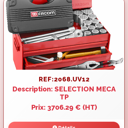
REF:2068.UV12
Description: SELECTION MECA
TP
Prix: 3706.29 € (HT)
Détails