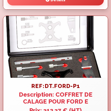
REF:DT.FORD-P1
Description: COFFRET DE
CALAGE POUR FORD E
Prix: 312.37 € (HT)