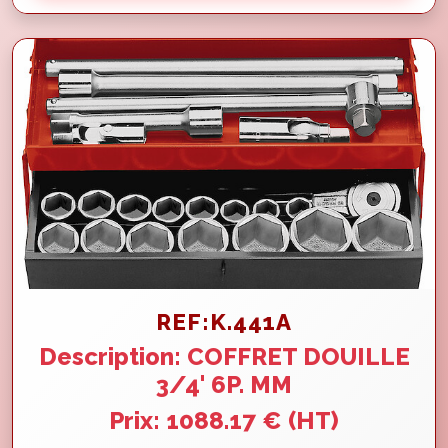
REF:K.441A
Description: COFFRET DOUILLE
3/4' 6P. MM
Prix: 1088.17 € (HT)