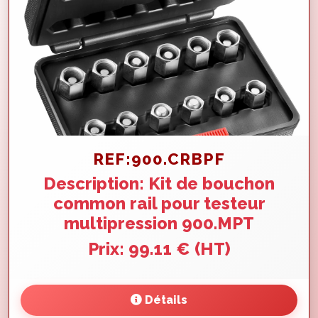
REF:900.CRBPF
Description: Kit de bouchon
common rail pour testeur
multipression 900.MPT
Prix: 99.11 € (HT)
Détails