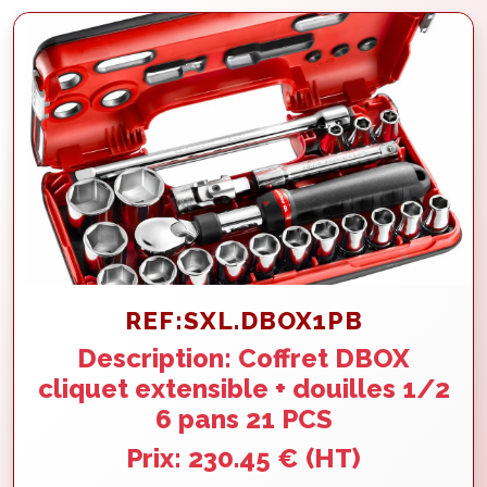
REF:SXL.DBOX1PB
Description: Coffret DBOX
cliquet extensible + douilles 1/2
6 pans 21 PCS
Prix: 230.45 € (HT)