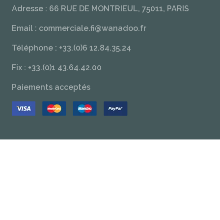
Adresse : 66 RUE DE MONTRIEUL, 75011, PARIS
Email : commerciale.fi@wanadoo.fr
Téléphone : +33.(0)6 12.84.35.24
Fix : +33.(0)1 43.64.42.00
Paiements acceptés