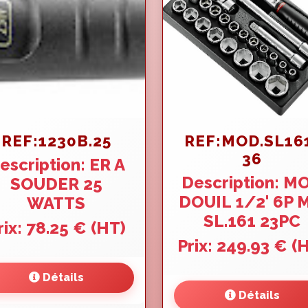
REF:1230B.25
REF:MOD.SL16
36
escription: ER A
Description: M
SOUDER 25
DOUIL 1/2' 6P 
WATTS
SL.161 23PC
rix: 78.25 € (HT)
Prix: 249.93 € (
Détails
Détails