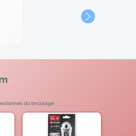
Suivant
om
assionnés du bricolage.