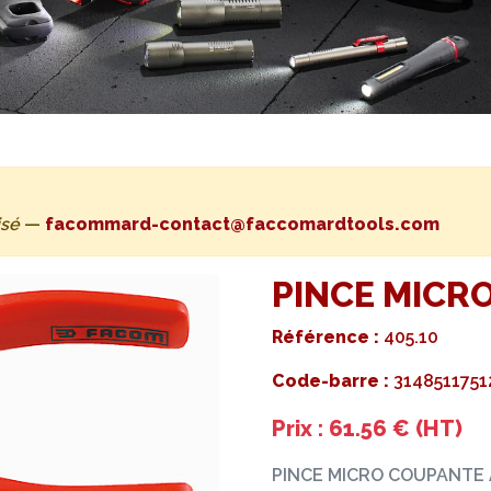
isé
—
facommard-contact@faccomardtools.com
PINCE MICR
Référence :
405.10
Code-barre :
3148511751
Prix : 61.56 € (HT)
PINCE MICRO COUPANTE 