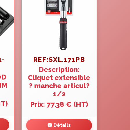
1-
REF:SXL.171PB
Description:
OD
Cliquet extensible
MM
? manche articul?
1/2
HT)
Prix: 77.38 € (HT)
Détails