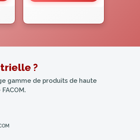
rielle ?
arge gamme de produits de haute
ue FACOM.
ACOM