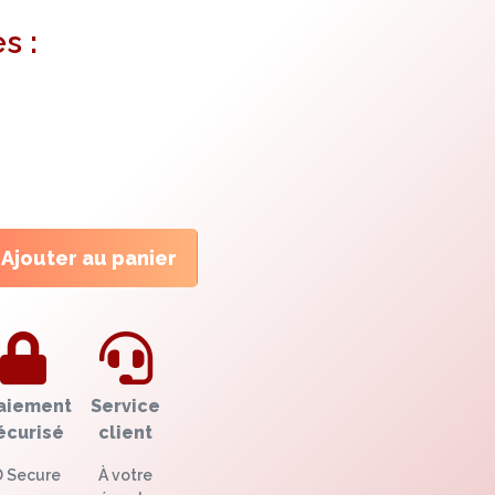
s :
Ajouter au panier
aiement
Service
écurisé
client
D Secure
À votre