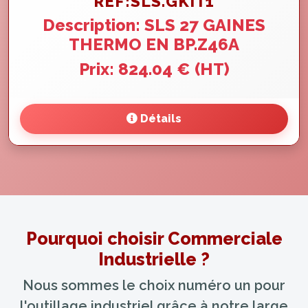
REF:SLS.GKIT1
Description: SLS 27 GAINES
THERMO EN BP.Z46A
Prix: 824.04 € (HT)
Détails
Pourquoi choisir Commerciale
Industrielle ?
Nous sommes le choix numéro un pour
l'outillage industriel grâce à notre large