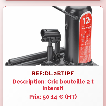
REF:DL.2BTIPF
Description: Cric bouteille 2 t
intensif
Prix: 50.14 € (HT)