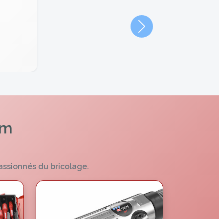
Suivant
om
assionnés du bricolage.