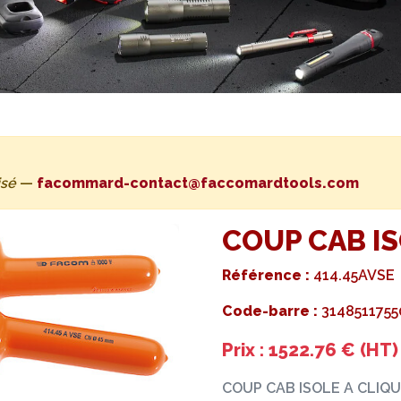
isé
—
facommard-contact@faccomardtools.com
COUP CAB IS
Référence :
414.45AVSE
Code-barre :
3148511755
Prix : 1522.76 € (HT)
COUP CAB ISOLE A CLIQ