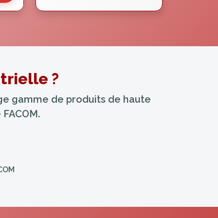
rielle ?
arge gamme de produits de haute
ue FACOM.
ACOM