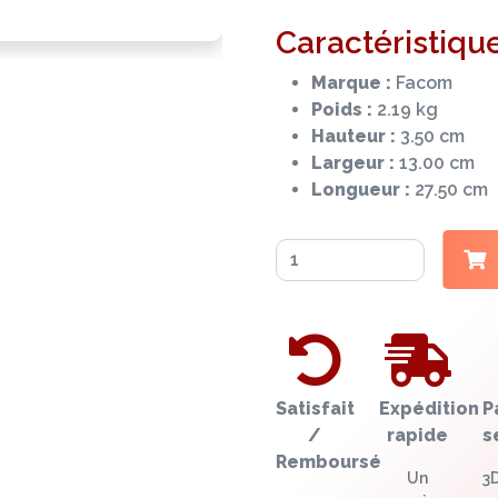
Caractéristique
Marque :
Facom
Poids :
2.19 kg
Hauteur :
3.50 cm
Largeur :
13.00 cm
Longueur :
27.50 cm
Satisfait
Expédition
P
/
rapide
s
Remboursé
Un
3