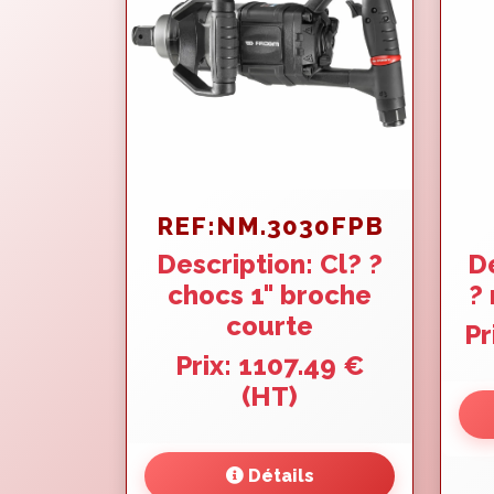
REF:NM.3030FPB
Description: Cl? ?
De
chocs 1" broche
? 
courte
Pr
Prix: 1107.49 €
(HT)
Détails