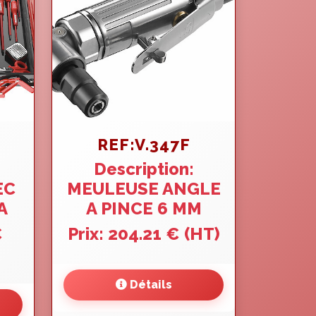
REF:V.347F
Description:
EC
MEULEUSE ANGLE
A
A PINCE 6 MM
€
Prix: 204.21 € (HT)
Détails