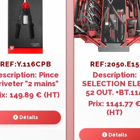
REF:Y.116CPB
REF:2050.E15
scription: Pince
Description:
riveter "2 mains"
SELECTION EL
52 OUT. +BT.11
ix: 149.89 € (HT)
Prix: 1141.77 
(HT)
Détails
Détails