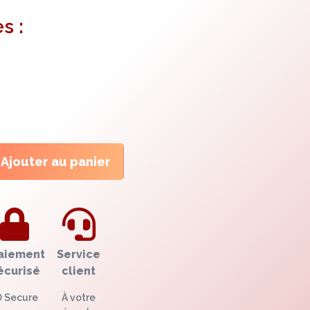
s :
Ajouter au panier
aiement
Service
écurisé
client
D Secure
À votre