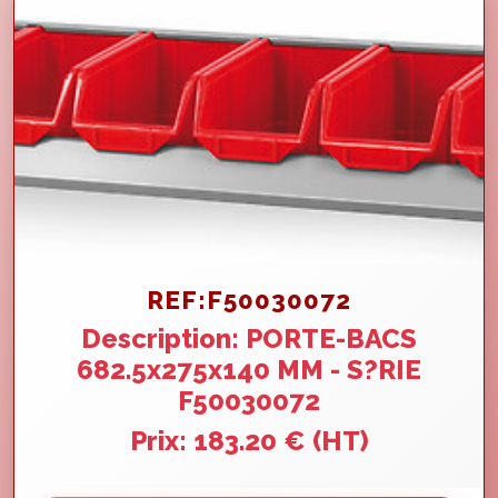
REF:F50030072
Description: PORTE-BACS
682.5x275x140 MM - S?RIE
F50030072
Prix: 183.20 € (HT)