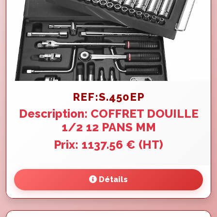
REF:S.450EP
Description: COFFRET DOUILLE
1/2 12 PANS MM
Prix: 1137.56 € (HT)
Détails