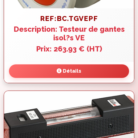
REF:BC.TGVEPF
Description: Testeur de gantes
isol?s VE
Prix: 263.93 € (HT)
Détails