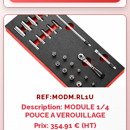
REF:MODM.RL1U
Description: MODULE 1/4
POUCE A VEROUILLAGE
Prix: 354.91 € (HT)