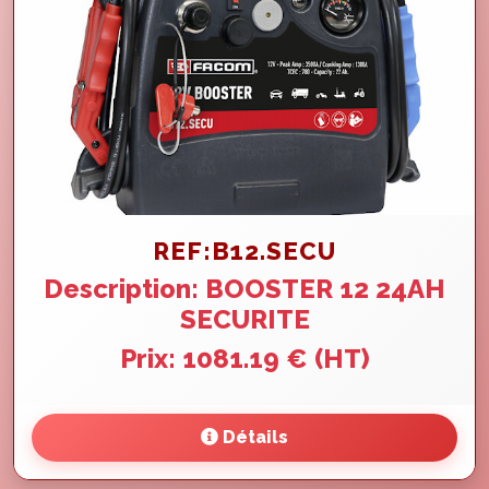
REF:B12.SECU
Description: BOOSTER 12 24AH
SECURITE
Prix: 1081.19 € (HT)
Détails