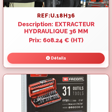
REF:U.18H36
Description: EXTRACTEUR
HYDRAULIQUE 36 MM
Prix: 608.24 € (HT)
Détails