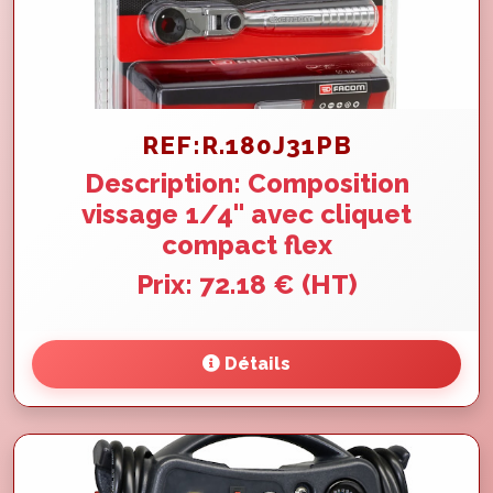
REF:R.180J31PB
Description: Composition
vissage 1/4'' avec cliquet
compact flex
Prix: 72.18 € (HT)
Détails