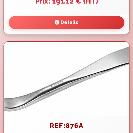
Prix: 191.12 € (HT)
Détails
REF:876A