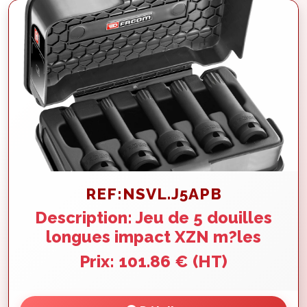
REF:NSVL.J5APB
Description: Jeu de 5 douilles
longues impact XZN m?les
Prix: 101.86 € (HT)