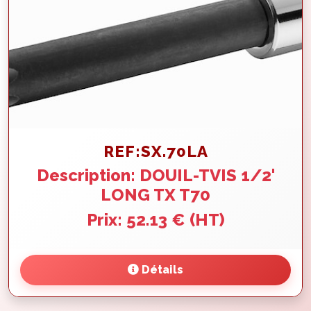
REF:SX.70LA
Description: DOUIL-TVIS 1/2'
LONG TX T70
Prix: 52.13 € (HT)
Détails