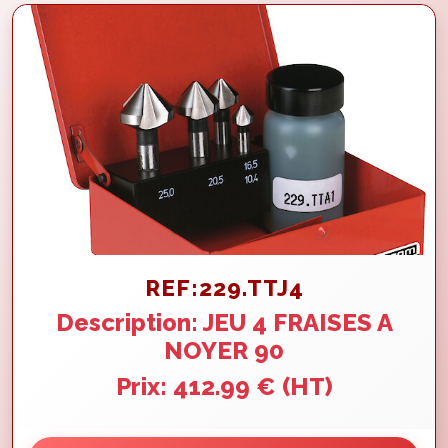
REF:229.TTJ4
Description: JEU 4 FRAISES A
NOYER 90
Prix: 412.99 € (HT)