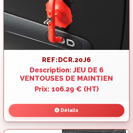
REF:DCR.20J6
Description: JEU DE 6
VENTOUSES DE MAINTIEN
Prix: 106.29 € (HT)
Détails