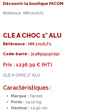
Découvrir la boutique FACOM
Référence : NM.1010LF2
CLE A CHOC 1" ALU
Référence :
NM.1010LF2
Code-barre :
3148519190250
Prix : 1236.39 € (HT)
CLE A CHOC 1" ALU
Caractéristiques :
Marque :
Facom
Poids :
14.10 kg
Hauteur :
14.50 cm