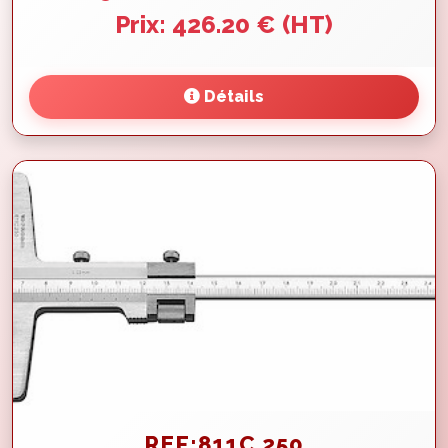
Prix: 426.20 € (HT)
Détails
REF:811C.250