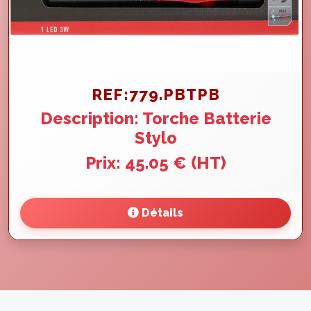
REF:779.PBTPB
Description: Torche Batterie
Stylo
Prix: 45.05 € (HT)
Détails