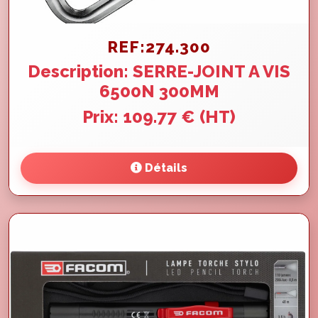
REF:274.300
Description: SERRE-JOINT A VIS
6500N 300MM
Prix: 109.77 € (HT)
Détails