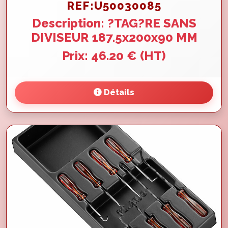
REF:U50030085
Description: ?TAG?RE SANS
DIVISEUR 187.5x200x90 MM
Prix: 46.20 € (HT)
Détails