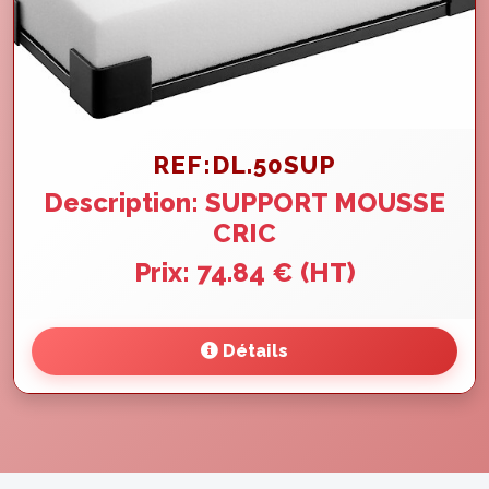
REF:DL.50SUP
Description: SUPPORT MOUSSE
CRIC
Prix: 74.84 € (HT)
Détails