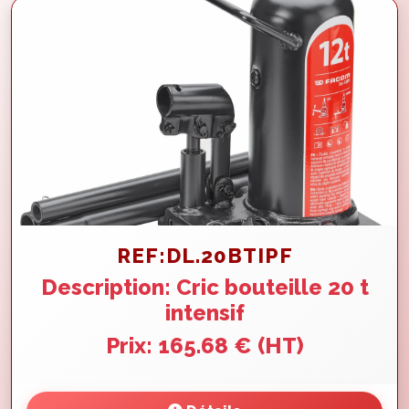
REF:DL.20BTIPF
Description: Cric bouteille 20 t
intensif
Prix: 165.68 € (HT)