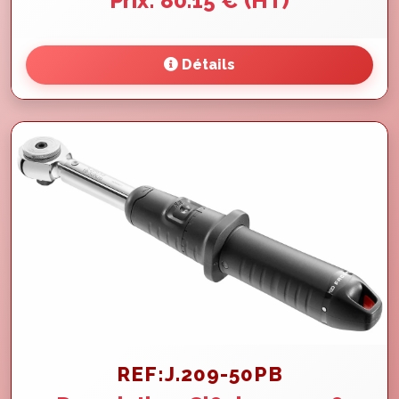
Prix: 80.15 € (HT)
Détails
REF:J.209-50PB