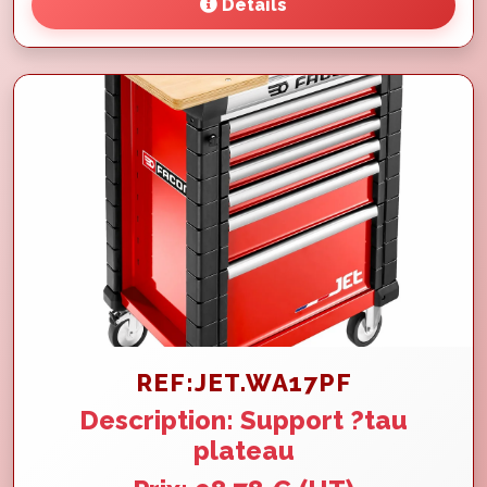
Détails
REF:JET.WA17PF
Description: Support ?tau
plateau