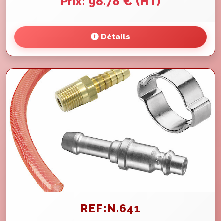
Prix: 98.78 € (HT)
Détails
REF:N.641