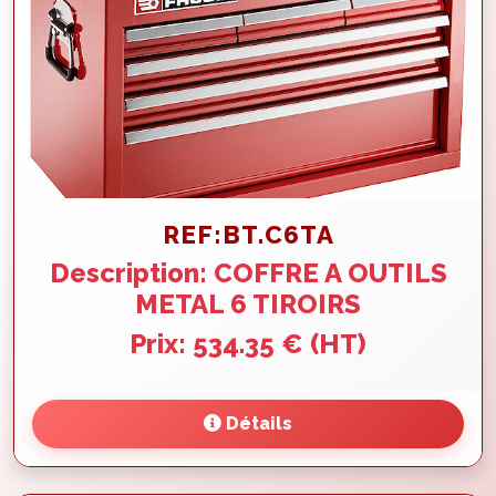
REF:BT.C6TA
Description: COFFRE A OUTILS
METAL 6 TIROIRS
Prix: 534.35 € (HT)
Détails