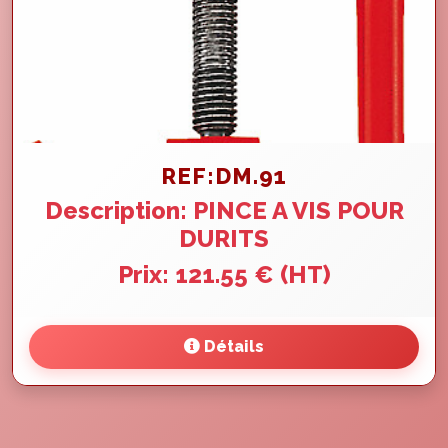
REF:DM.91
Description: PINCE A VIS POUR
DURITS
Prix: 121.55 € (HT)
Détails