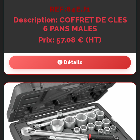
REF:84E.J1
Description: COFFRET DE CLES
6 PANS MALES
Prix: 57.08 € (HT)
Détails