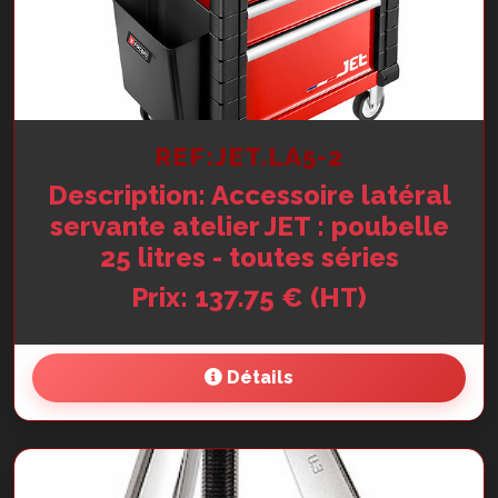
REF:JET.LA5-2
Description: Accessoire latéral
servante atelier JET : poubelle
25 litres - toutes séries
Prix: 137.75 € (HT)
Détails