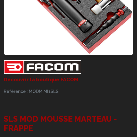
Découvrir la boutique FACOM
Référence : MODM.MI1SLS
SLS MOD MOUSSE MARTEAU -
FRAPPE