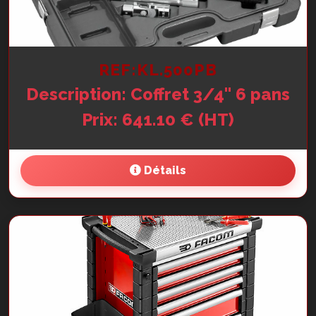
REF:KL.500PB
Description: Coffret 3/4'' 6 pans
Prix: 641.10 € (HT)
Détails