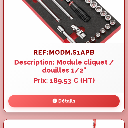
REF:MODM.S1APB
Description: Module cliquet /
douilles 1/2"
Prix: 189.53 € (HT)
Détails