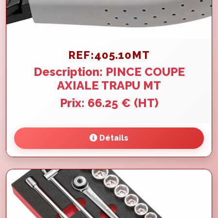
REF:405.10MT
Description: PINCE COUPE
AXIALE TRAPU MT
Prix: 66.25 € (HT)
Détails