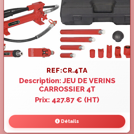
REF:CR.4TA
Description: JEU DE VERINS
CARROSSIER 4T
Prix: 427.87 € (HT)
Détails