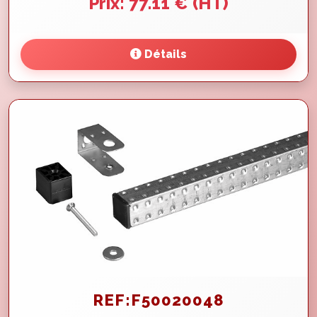
Prix: 77.11 € (HT)
Détails
REF:F50020048