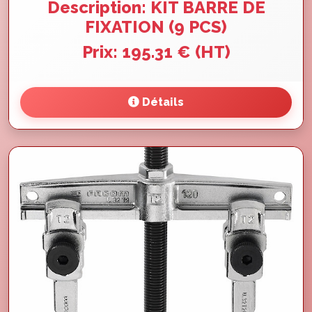
Description: KIT BARRE DE
FIXATION (9 PCS)
Prix: 195.31 € (HT)
Détails