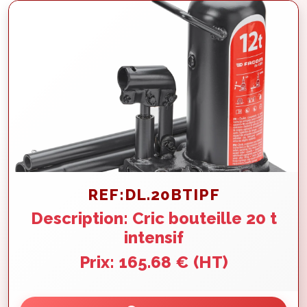
REF:DL.20BTIPF
Description: Cric bouteille 20 t
intensif
Prix: 165.68 € (HT)