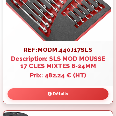
REF:MODM.440J17SLS
Description: SLS MOD MOUSSE
17 CLES MIXTES 6-24MM
Prix: 482.24 € (HT)
Détails