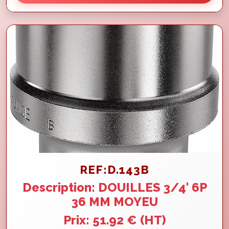
REF:D.143B
Description: DOUILLES 3/4' 6P
36 MM MOYEU
Prix: 51.92 € (HT)