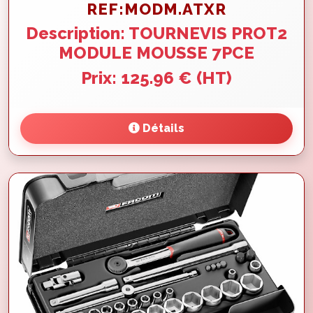
REF:MODM.ATXR
Description: TOURNEVIS PROT2
MODULE MOUSSE 7PCE
Prix: 125.96 € (HT)
Détails