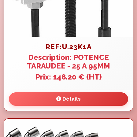
REF:U.23K1A
Description: POTENCE
TARAUDEE - 25 A 95MM
Prix: 148.20 € (HT)
Détails