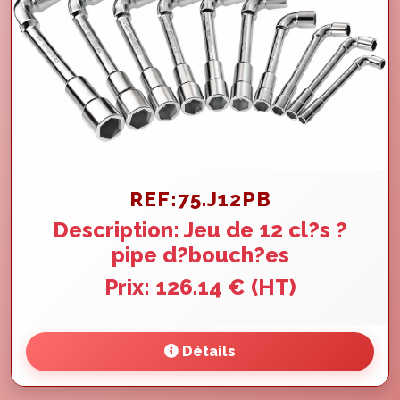
REF:75.J12PB
Description: Jeu de 12 cl?s ?
pipe d?bouch?es
Prix: 126.14 € (HT)
Détails